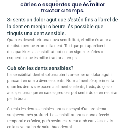
càries o esquerdes que és millor
tractar a temps.
Si sents un dolor agut que s'estén fins a l'arrel de
la dent en menjar o beure, és possible que
tinguis una dent sensible.
Quan es descobreix una nova sensibilitat, el millor és anar al
dentista perquè examini la dent. Tot i que pot aparèixer i
desaparèixer, la sensibilitat pot ser un signe de càries o
esquerdes que és millor tractar a temps.
Què són les dents sensibles?
La sensibilitat dental sol caracteritzar-se per un dolor agut i
punxant en una o diverses dents. Normalment s’experimenta
quan les dents s’exposen a aliments calents, freds, dolços o
àcids, encara que en casos greus es pot sentir dolor en respirar
per la boca.
Si teniu les dents sensibles, pot ser senyal d’un problema
subjacent més profund. La sensibilitat pot ser una afecció
temporal o crònica, però sovint es tracta amb canvis senzills
en la seva rutina de salut bucodental.