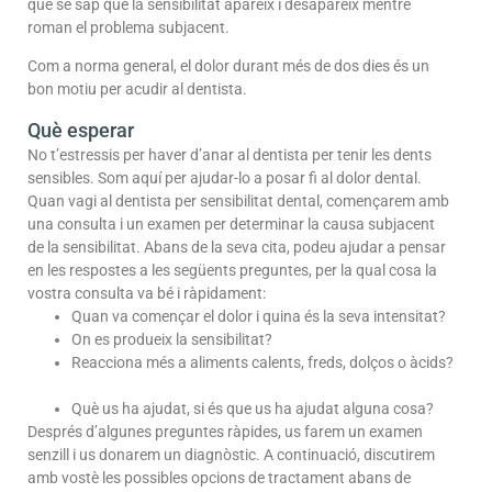
que se sap que la sensibilitat apareix i desapareix mentre
roman el problema subjacent.
Com a norma general, el dolor durant més de dos dies és un
bon motiu per acudir al dentista.
Què esperar
No t’estressis per haver d’anar al dentista per tenir les dents
sensibles. Som aquí per ajudar-lo a posar fi al dolor dental.
Quan vagi al dentista per sensibilitat dental, començarem amb
una consulta i un examen per determinar la causa subjacent
de la sensibilitat. Abans de la seva cita, podeu ajudar a pensar
en les respostes a les següents preguntes, per la qual cosa la
vostra consulta va bé i ràpidament:
Quan va començar el dolor i quina és la seva intensitat?
On es produeix la sensibilitat?
Reacciona més a aliments calents, freds, dolços o àcids?
Què us ha ajudat, si és que us ha ajudat alguna cosa?
Després d’algunes preguntes ràpides, us farem un examen
senzill i us donarem un diagnòstic. A continuació, discutirem
amb vostè les possibles opcions de tractament abans de