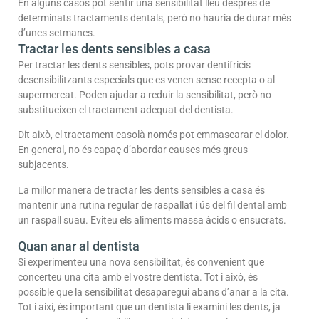
En alguns casos pot sentir una sensibilitat lleu després de
determinats tractaments dentals, però no hauria de durar més
d’unes setmanes.
Tractar les dents sensibles a casa
Per tractar les dents sensibles, pots provar dentifricis
desensibilitzants especials que es venen sense recepta o al
supermercat. Poden ajudar a reduir la sensibilitat, però no
substitueixen el tractament adequat del dentista.
Dit això, el tractament casolà només pot emmascarar el dolor.
En general, no és capaç d’abordar causes més greus
subjacents.
La millor manera de tractar les dents sensibles a casa és
mantenir una rutina regular de raspallat i ús del fil dental amb
un raspall suau. Eviteu els aliments massa àcids o ensucrats.
Quan anar al dentista
Si experimenteu una nova sensibilitat, és convenient que
concerteu una cita amb el vostre dentista. Tot i això, és
possible que la sensibilitat desaparegui abans d’anar a la cita.
Tot i així, és important que un dentista li examini les dents, ja